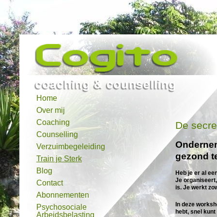
Home
Over mij
Coaching
De secre
Counselling
Onderneme
Verzuimbegeleiding
gezond t
Train je Sterk
Blog
Heb je er al ee
Je organiseert,
Contact
is. Je werkt zo
Abonnementen
In deze worksh
Psychosociale
hebt, snel kunt
Arbeidsbelasting