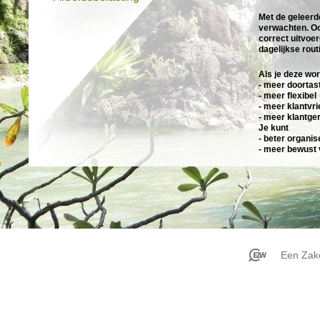
Met de geleerde
verwachten. Ook
correct uitvoere
dagelijkse rout
Als je deze wo
- meer doortas
- meer flexibel
- meer klantvri
- meer klantger
Je kunt 
- beter organis
- meer bewust v
Deze workshop
Een Zake