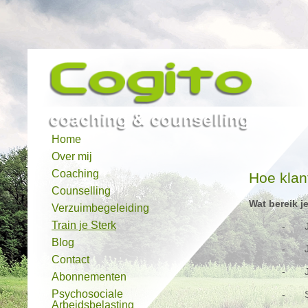
Home
Over mij
Coaching
Hoe klant
Counselling
Wat bereik 
Verzuimbegeleiding
Train je Sterk
- Je 
Blog
- Je 
Contact
- Je 
Abonnementen
Psychosociale
- Ste
Arbeidsbelasting