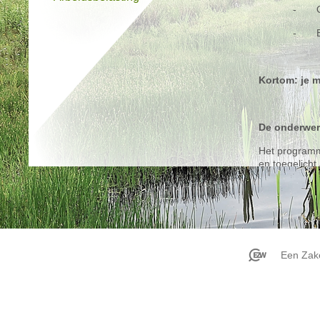
- Ont
- Bui
Kortom: je m
De onderwe
Het programm
en toegelicht
1.
Schro
Een Zake
Slim 
Beden
2.