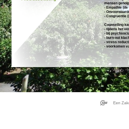
mensen geholpe
- Empathie (de 
- Onvoorwaarde
- Congruentie (
Counselling ka
- tijdens het 
- bij psychsoci
- burn-out klac
- stress reduct
- voorkomen va
Een Zake