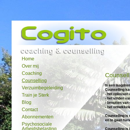
Home
Over mij
Coaching
Counsell
Counselling
Is een laagdrem
Verzuimbegeleiding
Counselling ka
- het oplossen
Train je Sterk
- het vinden v
Blog
- benutten van
- het ontwikke
Contact
Counselling is
Abonnementen
en te gaan han
Psychosociale
Arbeidsbelasting
Counselling is